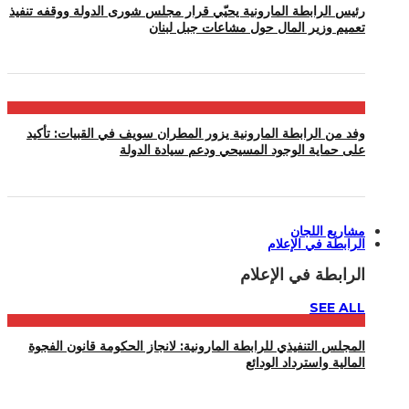
رئيس الرابطة المارونية يحيّي قرار مجلس شورى الدولة ووقفه تنفيذ
تعميم وزير المال حول مشاعات جبل لبنان
وفد من الرابطة المارونية يزور المطران سويف في القبيات: تأكيد
على حماية الوجود المسيحي ودعم سيادة الدولة
مشاريع اللجان
الرابطة في الإعلام
الرابطة في الإعلام
SEE ALL
المجلس التنفيذي للرابطة المارونية: لانجاز الحكومة قانون الفجوة
المالية واسترداد الودائع