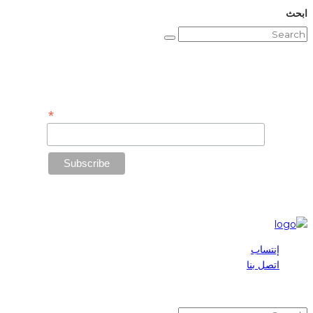
ابحث
Subscribe to Our Newsletter
*
Email Address
إنتساب
اتصل بنا
2025 © Maronite League | All Rights Reserved