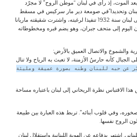
بعد الموت، إذ رأى في لبنان “موطن الروح” لا مجرّد
ي لبنان وتحديدا ًفي صومعة دير مار سركيس في مسقط
رأسه بشري. بعد وفاته سنة 1931، نُقل جثمانه إلى لبنان سنة 1932 تنفيذا لرغبته، واشترت شقيقته ماريانا
مكان اليوم إلى متحف جبران، وهو يضم قبره ومخطوطاته
رية والشموخ والاتصال العميق بالأرض:
ى الجبال كأنه حارسُ الأزمنة، لا تعبث به الرياح ولا تنال
ّر عن حبه للبنان وطنه بصورة عميقة ومليئة
 هذا الاقتباس نظرة الريحاني إلى لبنان باعتباره مساحة
وره، وفي قلوب أبنائه”. تربط هذه العبارة بين طبيعة
لون الروح نفسها.
ني. اشتهر بدفاعه عن الهوية اللبنانية واستقلال لبنان