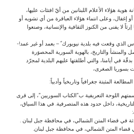
هوية هؤلاء الأعلام اللبنانين من أيّ افتئات عليها،
إغفال، وعلى انتماء هؤلاء العباقرة من أي تشويه أو
رثاً لا يفنى من الكنوز الثقافية والإنسانية، وصنعوا
اس الذي وقعت فيه بلدية نيويورك ً – بعمد أو غير عمد!-
لأصل والمنشأ والتاريخ، بالهوية السورية المحصوَرة
دقّة في أيامنا، والتي أطلقتها عليهم البلدية لمجرّد
فت بسوريا الصغرى،
لعة المثبتة جغرافياً وتاريخياً وأدبياً:
وسمتهم اللوحة التعريفية ب”الكتاب السوريين”، إلى قرى
التاريخية، داخل حدود هذه المتصرفية. في هذا السياق،