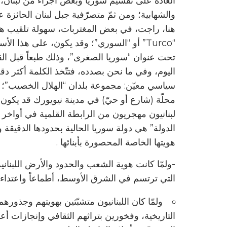
العادة على تقسيم سوريا وبعض أجزاء من لبنان، إلى 
والشهابية؛ ومن ثمّ متصرّفية جبل لبنان الحائز
هنا، راجت، في بعض المغتربات، سهولة تلقيب هذه 
“Turco” أو “السوري”؛ وقد يكون، على هذا 
تحت عنوان “سوريا الصغرى”، وذلك طبعاً قبل القر
محلّة (شارع أو حيّ) في مدينة نيويورك قد يكون 
الدولة” هي دولة سوريا الحالية بحدودها الدقيقة و
هويتها الخاصة المحصورة بأبنائها .
-ولمّا كانت هوية الشعب والحدود والأرض اللبنان
التي ترتسم في الشرق الأوسط، أطماعاً واعتداء
ولمّا كان اللبنانيون متشبّثين بهويتهم وجذ
التاريخية، وفخورين بتراثهم الثقافي وإنجازات أعلا