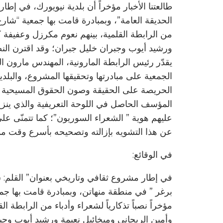
طالعتنا الأخبار مؤخراً أن بلدية نيويورك، في إط
الحديقة العامة”، وبمبادرة قامت بها جمعية “شارع 
من الرابطة القلمية، بينهم نعوم مكرزل وعفيفة ك
ورشيد أيوب وجبران خليل جبران؛ وقد اقترن الن
يقدّر رئيس الرابطة المارونية، المهندس مارون ا
الجمعية على مبادرتها وتحقيقها المشروع، والبلدية
الحريصة على الحقيقة وصون الحقوق المسيحية بخا
المؤسف الحاصل في اللوحة التعريفية والذي ينزع ع
عليهم هوية ” الشعراء السوريون”؛ كما تتمنّى على 
عن هذا التشويه بإزالته وتصحيحه بأسرع وقت م
في الوقائع:
في إطار مشروع ثقافي وتاريخي بعنوان” القلم: ش
برغر ” في منطقة منهاتن، وبمبادرة قامت بها جمع
مؤخراً نصباً تذكارياً لشعراء وأدباء من الرابطة 
وأمين الريحاني وميخائيل نعيمة ورشيد أيوب وجب