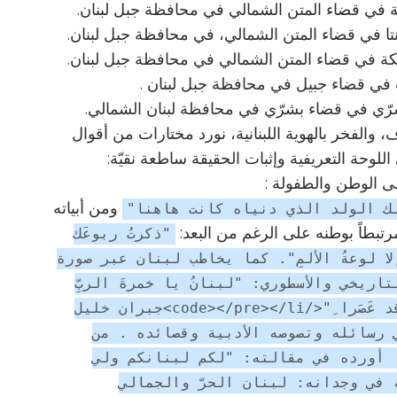
والفخر بالهوية اللبنانية، نورد مختارات من أقوال
 اللوحة التعريفية وإثبات الحقيقة ساطعة نقيّة:
لى الوطن والطفولة :
ومن أبياته
ك الولد الذي دنياه كانت هاهنا"
مرتبطاً بوطنه على الرغم من البعد:
"ذكرتُ ربوعَك
إلا لوعةُ الألمِ". كما يخاطب لبنان عبر صورة
ريخي والأسطوري: "لبنانُ يا خمرةَ الربِّ
التي سُكِبت في الكأس من عَصْر نوحٍ يومَ قد عَصَرا ِ"</code></pre></li>جبران خليل
رسائله وتصوصه الأدبية وقصائده . من
 أورده في مقالته: "لكم لبنانكم ولي
 في وجدانه: لبنان الحرّ والجمالي