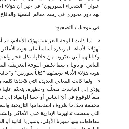
عنوان ” الشعراء السوريون” في حين أن هؤلاء الأعلا
لهم دور محوري في رسم معالم القضية والدفاع عن
في موجبات التصحيح:
لما كانت اللوحة التعريفية بهؤلاء الأعلام، قد أ
لهؤلاء الأدباء، المرتكزة أساساً على هوية الأماكن
وكتاباتهم التي يعبّرون من خلالها، بكل فخر واعتز
التباس أو تأويل، بينما تكتفي اللوحة التعريفية ا
هوية هؤلاء الأدباء بوصفهم “كتاباً سوريين” و”جالي
ولما كانت المعاني العديدة التي تتّخذها كلمة
يؤدّي إلى التباسات مضلّلة وخطيرة، يتحتّم علينا 
منعاً للوقوع في أيّ التباسٍ أو خطإ أوانقياد إلى 
مختلفة تحدّدها ظروف استخدامها التاريخية والصفا
التي بسطت تدابيرها الإدارية على الأماكن وال
مقاطعات بينها سوريا الأولى، وسوريا الثانية أو 