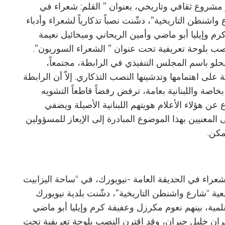
ار مشروع ثقافي وتاريخي، بعنوان ” القلم: شعراء في
واشنطن التاريخية”، دشّنت نصباً تذكارياً لشعراء وأدباء
رم وإيليا أبو ماضي وأمين الريحاني وميخائيل نعيمة
صب بلوحة تعريفية تحت عنوان ” الشعراء السوريون”.
لحلو باسم المجلس التنفيذي في الرابطة، مجتمعاً،
 على اهتمامها وتدشينها النصب التذكاري. إلاّ أن الرابطة
صة واللبنانية بعامة، ترفض رفضاً قاطعاً التشويه
ن هؤلاء الأعلام هويتهم اللبنانية الأصيلة ويضفي
المعنيين بهذا الموضوع المبادرة إلى الإيعاز للمسؤولين
مكن.
عراء في الحديقة العامة -نيويورك، في “ساحة اليزابيت
ية “شارع واشنطن التاريخية”، دشّنت بلدية نيويورك
القلمية، بينهم نعوم مكرزل وعفيفة كرم وإيليا أبو ماضي
ران خليل جبران، وقد اقترن النصب بلوحة تعريفية تحت