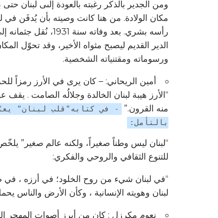
ومن الجدير بالذكر رغبته بالعودة إلىى لبنان حتى 
مكان الولادة. من هنا كانت وصيته بأن يُدفَن ف
الدير القديم ليصبح مثواه الأخير، وقد تحوّل ال
ورسوماته ومقتنياته الشخصية.
أمين الريحاني: – كان يرى في الأرز رمزاً للح
“الأرز هيبة لبنان الخالدة وجلالُه الصامت . يقف عل
منه القرون.”
- في كتابه"قلب لبنان" يعب
بالتأمل:
“لبنان ليس وطناً صغيراً، ولكنه عالم صغير” يلخّص
للتنوع الثقافي والروحي والفكري:
“في لبنان شيء من روح الخلود؛ في أرزه ، في صخ
لبنان وهويته الإنسانية ، وكأن الأرض والناس يحم
نعوم مكرزل : كان من أبرز أصوات المهجر اللبنا