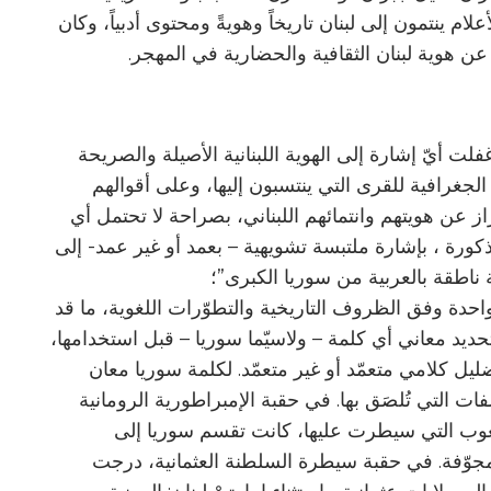
م ينتمون إلى لبنان تاريخاً وهويةً ومحتوى أدبياً، وكان
 هوية لبنان الثقافية والحضارية في المهجر.
غفلت أيّ إشارة إلى الهوية اللبنانية الأصيلة والصريحة
 الجغرافية للقرى التي ينتسبون إليها، وعلى أقوالهم
از عن هويتهم وانتمائهم اللبناني، بصراحة لا تحتمل أي
لمذكورة ، بإشارة ملتبسة تشويهية – بعمد أو غير عمد- إلى
ة ناطقة بالعربية من سوريا الكبرى”؛
 واحدة وفق الظروف التاريخية والتطوّرات اللغوية، ما قد
تحديد معاني أي كلمة – ولاسيّما سوريا – قبل استخدامها،
تضليل كلامي متعمّد أو غير متعمّد. لكلمة سوريا معان
ت التي تُلصَق بها. في حقبة الإمبراطورية الرومانية
شعوب التي سيطرت عليها، كانت تقسم سوريا إلى
المجوّفة. في حقبة سيطرة السلطنة العثمانية، درجت