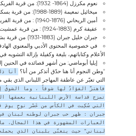
نعوم مكرزل (1864- 1932): من قرية الفريكة في قضاء المتن الشمالي في محافظة جبل لبنان.
ميخائيل نمعيمة (1889-1988): من قرية بسكنتا في قضاء المتن الشمالي، في محافظة جبل لبنان.
أمين الريحاني (1876-1940) : من قرية الفريكة في قضاء المتن الشمالي في محافظة جبل لبنان.
عفيفة كرم (1883-1924) : من قرية عمشيت في قضاء جبيل في محافظة جبل لبنان .
جبران خليل جبران (1883-1931) من قرية بشرّي في قضاء بشرّي في محافظة لبنان الشمالي.
في خصوصية المحتوى الأدبي والمعنوي الهادف، 
الأعلام وكتاباتهم، بليغة وكفيلة بإزالة التشويه في
إيليا أبوماضي: من أشهر قصائده في الحنين إ
“وطن النجوم أنا هنا حدّق أتذكر من أنا؟
أنا ذل
التي تعبّر عن عاطفة المهاجر اللبناني الذي بقي 
فاهتزَّ الفؤادُ لها شوقاً ، وما الشوقُ 
تمزج قداسة الأرض اللبنانية بعمقها التا
جبران : ظهر حب جبران لوطنه لبنان في 
العبارات المشهورة في هذا المجال، ما
لبناني" حيث يتغنّى بلبنان الذي يحمله