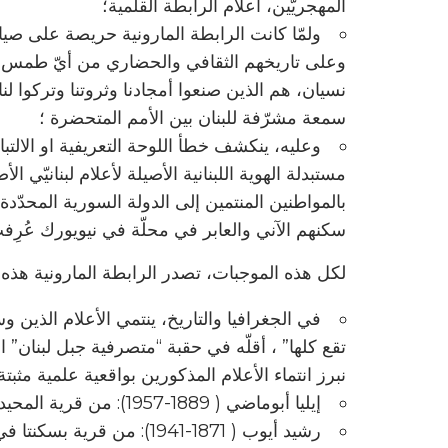
المهجريّين، أعلام الرابطة القلمية؛
ولمّا كانت الرابطة المارونية حريصة على صيانة 
وعلى تاريخهم الثقافي والحضاري من أيّ طمس أو 
نسيان، هم الذين صنعوا أمجادنا وثروتنا وتركوا لنا إ
سمعة مشرّفة للبنان بين الأمم المتحضرة ؛
وعليه، ينكشف خطأ اللوحة التعريفية او الالتب
مستبدلة الهوية اللبنانية الأصيلة لأعلام لبنانيّي ا
بالمواطنين المنتمين إلى الدولة السورية المحدّدة ب
سكنهم الآني والعابر في محلّة في نيويورك عُرِ
لكل هذه الموجبات، تصدر الرابطة المارونية هذه المطا
في الجغرافيا والتاريخ، ينتمي الأعلام الذين 
تقع كلها” ، أقلّه في حقبة “متصرفية جبل لبنان” 
نبرز انتماء الأعلام المذكورين بواقعية علمية مثبتة:
إيليا أبوماضي ( 1889-1957): من قرية المحيدثة في قضاء المتن الشمالي، في محافظة جبل لبنان .
رشيد أيوب ( 1871-1941): من قرية بسكنتا في قضاء المتن الشمالي، في محافظة جبل لبنان.