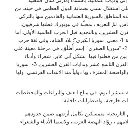
ولايات عثمانية، باستثناء إمارتيْ لبنان: المعنية
ة على استقلال نسبي بضمانة الدول العظمى في حينه. من
المناطق بالسورية العثمانية والقادمين منها بالتركي:
الأساس، تمّ التعريف بمحلّة في نيويورك قطنها شرقيون،
ن العشرين، وبالتحديد قبل الحرب العالمية الأولى. أما
اليوم، وفي ما نحن بصدده، فتتّخذ الكلمة أكثر دقة: 1- معنى “سوريا الكبرى”: بلاد الشام، وفي لغة حزب
سياسي معيّن: مجموعة بلدان “الهلال الخصيب”؛ 2- “سوريا الصغرى”: إسم أُطلَق، في مرحلة معينة،على
بين من قطنوا فيها، بشكل آني عابر، شعراء وأدباء
لبنانيون مهجريون من الرابطة القلمية في أواخر القرن التاسع عشر وبدايات القرن العشرين. 3- “سوريا
الواضحة المعترف بها دولياً منذ الانتداب الفرنسي، ولها
ية تستثير اليوم، في مناخ العنف والنزاعات والمخططات
ات خارجية، واضطرابات داخلية؛
ورهم التاريخية، متمسكين بكامل أرضهم ضمن حدودهم
مهم ، روّاد النهضة العربية، ولاسيما الأدباء والشعراء