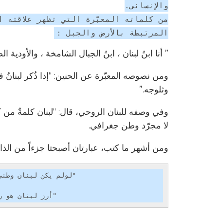
والإنساني.
من كلماته المعبّرة التي تظهر علاقته ا
المرتبطة بالأرض والجبل :
” أنا ابنُ لبنان ، ابنُ الجبال الشامخة ، والأودية الص
ومن نصوصه المعبّرة عن الحنين: “إذا ذُكر لبنانُ
وثلوجه.”
وفي وصفه للبنان الروحي، قال: “لبنان كلمةٌ من
لا مجرّد وطن جغرافي.
ومن أشهر ما كتب، عبارتان أصبحتا جزءاً من الذاكرة 
                           "أرز لبنان هو رمزالشعب الذي لا ينحني"