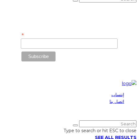
Subscribe to Our Newsletter
*
Email Address
إنتساب
اتصل بنا
2025 © Maronite League | All Rights Reserved
Type to search or hit ESC to close
SEE ALL RESULTS