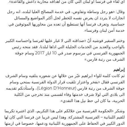
اي لقاء في فرنسا أو لبنان التي كان من اهدافه محاربة داعش والقاعدة».
وقال: «هو رجل وساطة وتفاوض، في خدمة المصالح العليا لبلده، انه رجل
انجازات لا يتردد ان يعرض نفسه للخطر لحل أكثر المواضيع والمسائل
حساسية. وتعرف فرنسا أنها تستطيع أن تعده من محاوريها الموثوقين في
خدمة أمن لبنان وفرنسا».
وختم السفير فوشيه أنّ «صداقته التي لا غبار عليها لفرنسا واحساسه الكبير
بالواجب والعديد من الخدمات الجليلة التي اداها لبلدنا، فقد منحه رئيس
الجمهورية الفرنسي في مرسوم صدر في 10 ايار 2017 وسام جوقة
الشرف من رتبة فارس.»
إبراهيم
ثم كانت كلمة للواء ابراهيم عبّر من خلالها عن شعوره بتلقيه وسام الشرف
الفرنسي فقال «بفخر واعتزاز تلقيت قرار الدولة الفرنسية بمنحي وسام
جوقة الشرف من رتبة فارس (Légion D’Honneur)، واستأذنكم تقديمه
الى بلادي التي لولا شرف خدمتها وفاء لقسمي منذ تخرجي من الكلية
الحربية، ما كان لي حظ نيل هذا التقدي».
وشكر «الحكومة الفرنسية من خلالكم على هذا التكريم، الذي اعتبره تكريما
للقيم اللبنانية – الفرنسية المشتركة. وهذا ليس غريبا عن فرنسا التي كان لها
الدور الكبير في الحفاظ على الجمهورية اللبنانية ودعمها، خصوصا في ازمتها