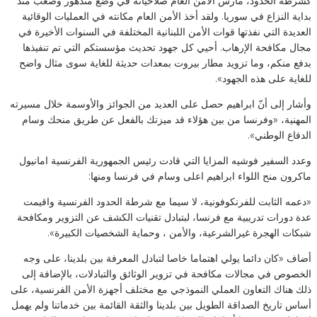
كشرطة الحدود، مارس الأمن العام صلاحياته في وضع متدهور وصعب منذ
بداية النزاع في سوريا. ولقد أخذ الأمن العام مكانته في العمليات الوقائية
العديدة التي نفذتها قوات الأمن اللبنانية المختلفة في السنوات الأخيرة في
مجال مكافحة الإرهاب. أحيي كل جهود تحديث مؤسستكم التي تم تنفيذها
بدفع منكم، وما تزويد مطار بيروت بمعدات حديثة للغاية سوى مثال واضح
للغاية على هذه الجهود».
وأشار إلى أنّ ابراهيم حصل على العديد من الجوائز والأوسمة خلال مسيرته
المهنية، «وفرنسا من بين هؤلاء قد ميزتك بالفعل عن طريق منحك وسام
الدفاع الوطني».
وعدد السفير فوشيه المزايا التي قادت رئيس الجمهورية الفرنسية امانيول
ماكرون منح اللواء ابراهيم اعلى وسام في فرنسا ومنها:
«دعمه الثابت للفرنكوفونية، لا سيما مع شرطة الحدود الفرنسية واقيمت
عدة دورات تدريبية مع فرنسا، لبتبادل تقنيات الكشف عن التزوير ومكافحة
شبكات الهجرة غيرالشرعية، والأمن ، وحماية الشخصيات الكبيرة».
أضاف «كان دائما يولي اهتماما خاصا لتبادل المعرفة بين بلدينا، على وجه
الخصوص في مجالات مكافحة في تزوير الوثائق والتبادلات، بالإضافة إلى
ذلك هناك التعاون العملي النموذجي مع مختلف أجهزة الأمن الفرنسية، على
أساس تاريخ الصداقة الطويل بين بلدينا والثقة القائمة بين خدماتنا ولم يهمل