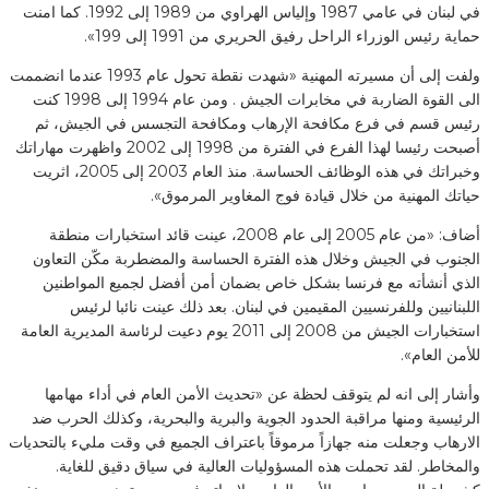
في لبنان في عامي 1987 وإلياس الهراوي من 1989 إلى 1992. كما امنت
حماية رئيس الوزراء الراحل رفيق الحريري من 1991 إلى 199».
ولفت إلى أن مسيرته المهنية «شهدت نقطة تحول عام 1993 عندما انضممت
الى القوة الضاربة في مخابرات الجيش . ومن عام 1994 إلى 1998 كنت
رئيس قسم في فرع مكافحة الإرهاب ومكافحة التجسس في الجيش، ثم
أصبحت رئيسا لهذا الفرع في الفترة من 1998 إلى 2002 واظهرت مهاراتك
وخبراتك في هذه الوظائف الحساسة. منذ العام 2003 إلى 2005، اثريت
حياتك المهنية من خلال قيادة فوج المغاوير المرموق».
أضاف: «من عام 2005 إلى عام 2008، عينت قائد استخبارات منطقة
الجنوب في الجيش وخلال هذه الفترة الحساسة والمضطربة مكّن التعاون
الذي أنشأته مع فرنسا بشكل خاص بضمان أمن أفضل لجميع المواطنين
اللبنانيين وللفرنسيين المقيمين في لبنان. بعد ذلك عينت نائبا لرئيس
استخبارات الجيش من 2008 إلى 2011 يوم دعيت لرئاسة المديرية العامة
للأمن العام».
وأشار إلى انه لم يتوقف لحظة عن «تحديث الأمن العام في أداء مهامها
الرئيسية ومنها مراقبة الحدود الجوية والبرية والبحرية، وكذلك الحرب ضد
الارهاب وجعلت منه جهازاً مرموقاً باعتراف الجميع في وقت مليء بالتحديات
والمخاطر. لقد تحملت هذه المسؤوليات العالية في سياق دقيق للغاية.