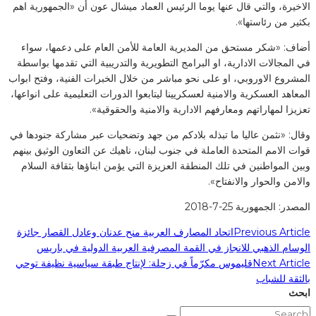
الاخيرة، والتي قال عنها يوما الرئيس العماد ميشال عون أن «الجمهورية اهم
بكثير من رئاستها».
أضاف: «شكر مستحق من المديرية العامة للأمن العام على دعمها، سواء
في المجالات الادارية، او البرامج التطويرية والتدريبية التي تقدمها بواسطة
المشروع الاوروبي، او على نحو مباشر من خلال الخبرات الفنية، وفتح ابواب
المعاهد العسكرية والامنية لعسكريينا ليتابعوا الدورات التعليمية على انواعها،
تعزيزا لمهاراتهم ومعارفهم الادارية والامنية والحقوقية».
وقال: «نثمن عاليا ما تبذله بلادكم من جهد وتضحيات عبر مشاركة جنودها في
قوات الامم المتحدة العاملة في جنوب لبنان، ناهيك عن التعاون الوثيق بينهم
وبين المواطنين في تلك المنطقة العزيزة التي يؤمن ابناؤها بثقافة السلام
والامن والحوار والانفتاح».
المصدر: الجمهورية 25-7-2018
Previous Article
اتحاد المصارف العربية منح عدنان وعادل القصار جائزة
الوسام الذهبي للانجاز في القمة المصرفية العربية الدولية في باريس
Next Article
قليموس مكرّماً في زحلة: لإنتاج طبقة سياسية نظيفة توحي
بالثقة للشباب
ابحث