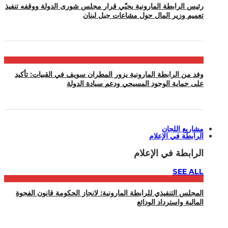
رئيس الرابطة المارونية يحيّي قرار مجلس شورى الدولة ووقفه تنفيذ
تعميم وزير المال حول مشاعات جبل لبنان
وفد من الرابطة المارونية يزور المطران سويف في القبيات: تأكيد
على حماية الوجود المسيحي ودعم سيادة الدولة
مشاريع اللجان
الرابطة في الإعلام
الرابطة في الإعلام
SEE ALL
المجلس التنفيذي للرابطة المارونية: لانجاز الحكومة قانون الفجوة
المالية واسترداد الودائع