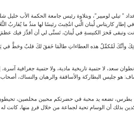
” تيلي لوميير”، وبتلاوة رئيس جامعة الحكمة الأب خليل شلفون ا
رِ كاريتاس لُبنان الَّتي انتُخِبتَ رئيسًا لها منذُ ما يُقاربُ الثَّل
ت وتبقى فَخرَ الكنيسةِ في لُبنانَ، تَسنَّى لي أن أقدِّرَ فيك عظمَ مَ
َ وأنَّكَ لَمُكمِّلٌ هذه العطاءاتِ طالَمَا خَفقَ لكَ قلبٌ وحَطَّ في يَد
نطوان سعد، لا حتمية تاريخية مادية، ولا حتمية جغرافية آسرة، 
: هو جليس البطاركة والأساقفة والرهبان والنساك، أصحاب ال
يفة بطرس، تضعه يد محبة في حضرتكم محبين مخلصين، تحيطون
ن بذلك أن الوسام تحية لجماعة من خلال فردٍ منها، كانت له 