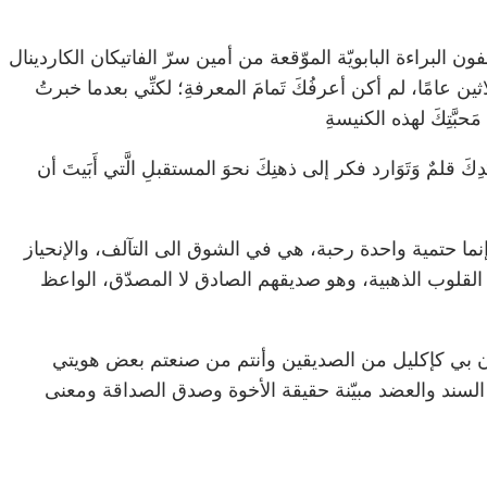
لبراءة البابويّة الموّقعة من أمين سرّ الفاتيكان الكاردينال
اثين عامًا، لم أكن أعرفُكَ تَمامَ المعرفةِ؛ لكنِّي بعدما خبرتُ
حبَّتِكَ لهذه الكنيسةِ
ِكَ قلمٌ وَتَوَارد فكر إلى ذهنِكَ نحوَ المستقبلِ الَّتي أَبَيتَ أن
إنما حتمية واحدة رحبة، هي في الشوق الى التآلف، والإنحياز
قلوب الذهبية، وهو صديقهم الصادق لا المصدّق، الواعظ
 بي كإكليل من الصديقين وأنتم من صنعتم بعض هويتي
السند والعضد مبيّنة حقيقة الأخوة وصدق الصداقة ومعنى