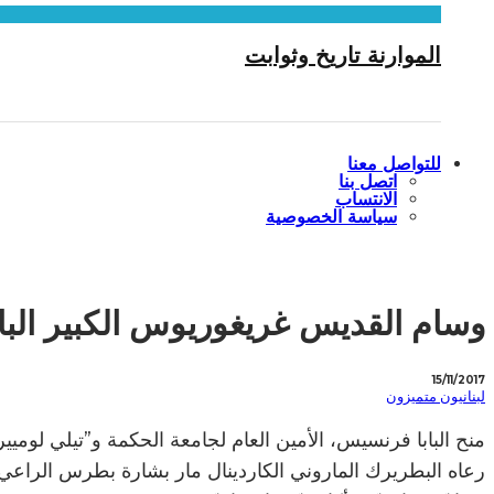
الموارنة تاريخ وثوابت
للتواصل معنا
اتصل بنا
الانتساب
سياسة الخصوصية
وسام القديس غريغوريوس الكبير البا
15/11/2017
لبنانيون متميزون
منح البابا فرنسيس، الأمين العام لجامعة الحكمة و”تيلي لوميي
رعاه البطريرك الماروني الكاردينال مار بشارة بطرس الراعي