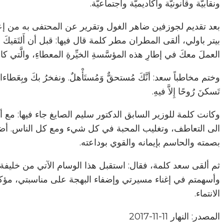
ونقابيّة وقانونيّة وأكاديميّة واجتماعيّة.
بعد تقديم لجوزفين ضاهر الغول وتقرير عن المحتفى به من إعداد 
بيتر باولي، ألقى المطران مطر كلمة قال فيها: قبل أن أَلتَقيكَ في إطا
العملَ معكَ في إطارِ هذه المؤسَّسةِ الخيِّرةِ المعطاءِ، والَّتي كان
وختم مخاطباً سعد: أنَّكَ مُستحقٌّ وَمُستَأْهلٌ. ونفخرُ بكَ وبِعَطاءاتِك
تَسكنَ رُوحًا إِلاَّ فيهِ.
وكانت كلمة للوزير السابق الدكتور سليم الصايغ جاء فيها: مع أ
الى التعاطف، وتغليب المحبة في كل شيء ومع كل الناس. أضاف
بصمته والحاسم بإيمانه والقوي بوداعته.
ثم ألقى سعد كلمة، فقال: استقبل هذا الوسام الآتي من خل
وأسهمتم في إغناء مسيرتي وإضفاء البهجة على مناسبتي، مؤكدي
الانتماء.
المصدر: النهار 11-11-2017