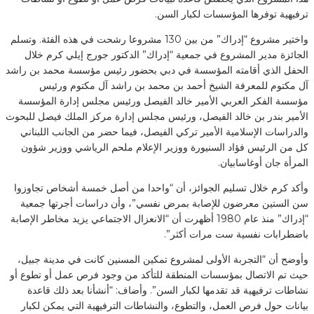
ترفيهية توفرها المؤسسات لكبار السن.
واختير مشروع “إدراك” من بين 130 مشروعا رشحت في هذه الفئة. وتسلم
الجائزة مدير المشروع في جمعية “إدراك” الدكتور جورج إيلي كرم خلال
الحفل الذي أقامته المؤسسة في دبي بحضور رئيس مؤسسة محمد بن راشد
آل مكتوم للمعرفة الشيخ أحمد بن محمد بن راشد آل مكتوم ورئيس
مؤسسة الفكر العربي الأمير خالد الفيصل ورئيس مجلس إدارة المؤسسة
الأمير بندر بن خالد الفيصل، ورئيس مجلس إدارة مركز الملك فيصل للبحوث
والدراسات الإسلامية الأمير تركي الفيصل، فيما حضر من الجانب اللبناني
كل من الرئيس فؤاد السنيورة ووزير الإعلام ملحم الرياشي ووزير شؤون
المرأة جان أوغاسابيان.
وأكد كرم خلال تسليم الجوائز، أن “واحدا من أصل خمسة أشخاص تجاوزوا
سن الستين معرضون للإصابة بمرض نفسي”، وأن دراسات أجرتها جمعية
“إدراك” منذ عام 1980 أظهرت أن “الانعزال الاجتماعي يزيد مخاطر الإصابة
باضطرابات نفسية ست مرات أكثر”.
وأوضح أن “التجربة الأولى لمشروع تمكين المسنين كانت في مدينة جبيل،
حيث تم الاتصال بمؤسسات المنطقة للتأكد من وجود فرص عمل أو تطوع أو
نشاطات ترفيهية قد تقدمها لكبار السن”. وأضاف: “أنشأنا بعد ذلك قاعدة
بيانات حول فرص العمل، والتطوع، والنشاطات الترفيهية التي يمكن لكبار