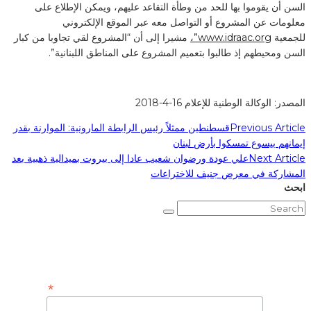
السن أن يقوموا بها للحد من وطأة التقاعد عليهم، ويمكن الإطلاع على
معلومات عن المشروع أو التواصل معه عبر الموقع الإلكتروني
للجمعية
www.idraac.org”،
مشيرا إلى أن “المشروع لقي تجاوبا من كبار
السن ومحيطهم إذ طالبوا بتعميم المشروع على المناطق اللبنانية”.
المصدر: الوكالة الوطنية للإعلام 16-4-2018
Previous Article
قسطنطين ممثلاً رئيس الرابطة المارونية: الموارنة بقدر
إيمانهم بيسوع تمسكوا بأرض لبنان
Next Article
علي عودة ورضوان شعيب عادا إلى بيروت بميدالية ذهبية بعد
المشاركة في معرض جنيف للاختراعات
ابحث
Subscribe to Our Newsletter
*
Email Address