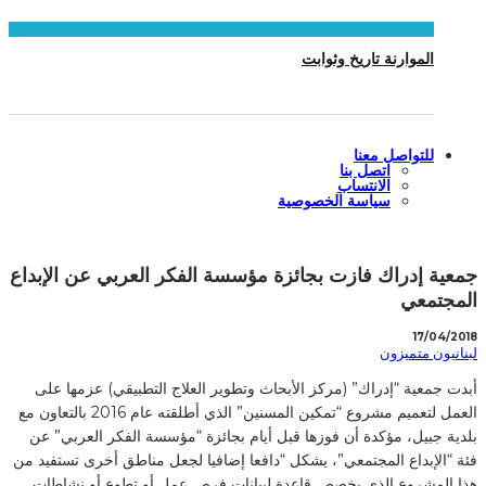
الموارنة تاريخ وثوابت
للتواصل معنا
اتصل بنا
الانتساب
سياسة الخصوصية
جمعية إدراك فازت بجائزة مؤسسة الفكر العربي عن الإبداع
المجتمعي
17/04/2018
لبنانيون متميزون
أبدت جمعية “إدراك” (مركز الأبحاث وتطوير العلاج التطبيقي) عزمها على
العمل لتعميم مشروع “تمكين المسنين” الذي أطلقته عام 2016 بالتعاون مع
بلدية جبيل، مؤكدة أن فوزها قبل أيام بجائزة “مؤسسة الفكر العربي” عن
فئة “الإبداع المجتمعي”، يشكل “دافعا إضافيا لجعل مناطق أخرى تستفيد من
هذا المشروع الذي يخصص قاعدة لبيانات فرص عمل أو تطوع أو نشاطات