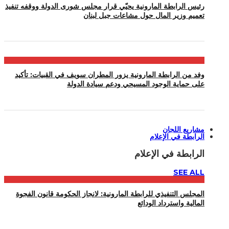
رئيس الرابطة المارونية يحيّي قرار مجلس شورى الدولة ووقفه تنفيذ
تعميم وزير المال حول مشاعات جبل لبنان
وفد من الرابطة المارونية يزور المطران سويف في القبيات: تأكيد
على حماية الوجود المسيحي ودعم سيادة الدولة
مشاريع اللجان
الرابطة في الإعلام
الرابطة في الإعلام
SEE ALL
المجلس التنفيذي للرابطة المارونية: لانجاز الحكومة قانون الفجوة
المالية واسترداد الودائع