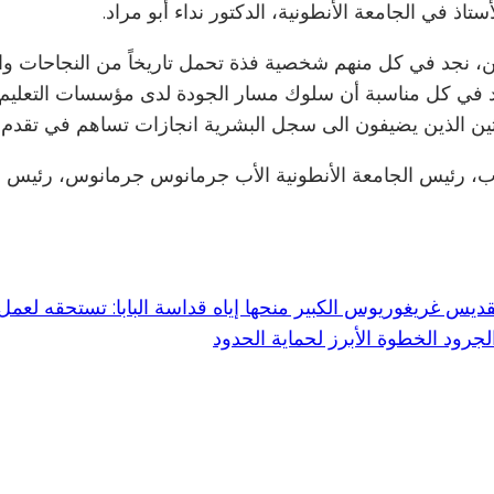
ذ في الجامعة الأنطونية، الدكتور نداء أبو مراد.
رمين، نجد في كل منهم شخصية فذة تحمل تاريخاً من النجاحات 
ي نؤكد في كل مناسبة أن سلوك مسار الجودة لدى مؤسسات التعلي
حثين الذين يضيفون الى سجل البشرية انجازات تساهم في تقدم ال
يوب، رئيس الجامعة الأنطونية الأب جرمانوس جرمانوس، رئيس ا
ديس غريغوريوس الكبير منحها إياه قداسة البابا: تستحقه لعمل
لجرود الخطوة الأبرز لحماية الحدود
Subscribe to Our Newsletter