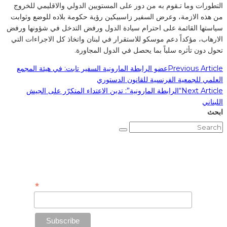
التطورات وما تـقوم به من دور على المستويين الدولي والاقليمي للخروج
من هذه الازمة، وعرض السفير زاسبيكين رؤية حكومة بلاده للوضع وثوابت
سياستها القائمة على احترام سيادة الدول ورفض التدخل في شؤونها ورفض
الارهاب، مؤكداً دعم موسكو للاستقرار في لبنان واتخاذ كل الاجراءات التي
تحول دون تأثره سلباً بما يحصل في الدول المجاورة.
Previous Article
عضو الرابطة المارونية السفير تابت: في هيئة المجمع
العلمي للجمعية الفرنسية للقانون الدستوري
Next Article
“الرابطة المارونية”: تدين الاعتداء المتكرّر على الجيش
اللبناني
ابحث
Subscribe to Our Newsletter
*
Email Address