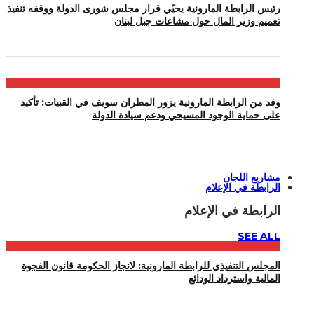
رئيس الرابطة المارونية يحيّي قرار مجلس شورى الدولة ووقفه تنفيذ
تعميم وزير المال حول مشاعات جبل لبنان
وفد من الرابطة المارونية يزور المطران سويف في القبيات: تأكيد
على حماية الوجود المسيحي ودعم سيادة الدولة
مشاريع اللجان
الرابطة في الإعلام
الرابطة في الإعلام
SEE ALL
المجلس التنفيذي للرابطة المارونية: لانجاز الحكومة قانون الفجوة
المالية واسترداد الودائع