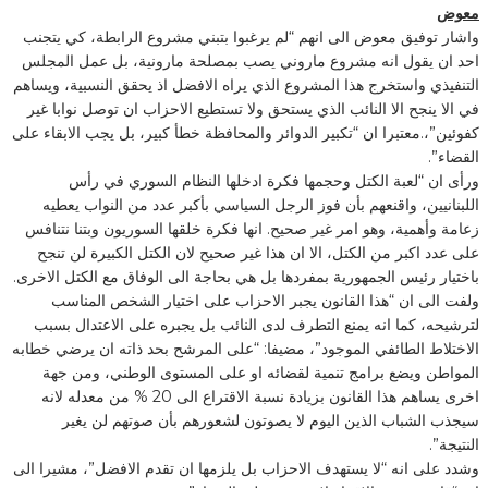
معوض
واشار توفيق معوض الى انهم “لم يرغبوا بتبني مشروع الرابطة، كي يتجنب
احد ان يقول انه مشروع ماروني يصب بمصلحة مارونية، بل عمل المجلس
التنفيذي واستخرج هذا المشروع الذي يراه الافضل اذ يحقق النسبية، ويساهم
في الا ينجح الا النائب الذي يستحق ولا تستطيع الاحزاب ان توصل نوابا غير
كفوئين”،.معتبرا ان “تكبير الدوائر والمحافظة خطأ كبير، بل يجب الابقاء على
القضاء”.
ورأى ان “لعبة الكتل وحجمها فكرة ادخلها النظام السوري في رأس
اللبنانيين، واقنعهم بأن فوز الرجل السياسي بأكبر عدد من النواب يعطيه
زعامة وأهمية، وهو امر غير صحيح. انها فكرة خلقها السوريون وبتنا نتنافس
على عدد اكبر من الكتل، الا ان هذا غير صحيح لان الكتل الكبيرة لن تنجح
باختيار رئيس الجمهورية بمفردها بل هي بحاجة الى الوفاق مع الكتل الاخرى.
ولفت الى ان “هذا القانون يجبر الاحزاب على اختيار الشخص المناسب
لترشيحه، كما انه يمنع التطرف لدى النائب بل يجبره على الاعتدال بسبب
الاختلاط الطائفي الموجود”، مضيفا: “على المرشح بحد ذاته ان يرضي خطابه
المواطن ويضع برامج تنمية لقضائه او على المستوى الوطني، ومن جهة
اخرى يساهم هذا القانون بزيادة نسبة الاقتراع الى 20 % من معدله لانه
سيجذب الشباب الذين اليوم لا يصوتون لشعورهم بأن صوتهم لن يغير
النتيجة”.
وشدد على انه “لا يستهدف الاحزاب بل يلزمها ان تقدم الافضل”، مشيرا الى