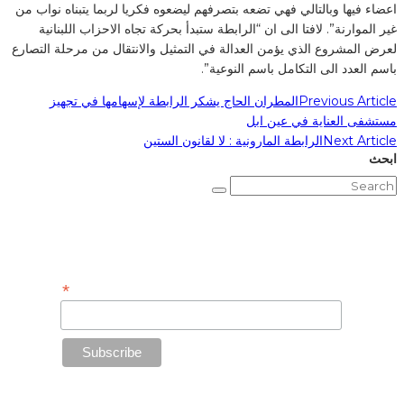
اعضاء فيها وبالتالي فهي تضعه بتصرفهم ليضعوه فكريا لربما يتبناه نواب من
غير الموارنة”. لافتا الى ان “الرابطة ستبدأ بحركة تجاه الاحزاب اللبنانية
لعرض المشروع الذي يؤمن العدالة في التمثيل والانتقال من مرحلة التصارع
باسم العدد الى التكامل باسم النوعية”.
Previous Article
المطران الحاج يشكر الرابطة لإسهامها في تجهيز
مستشفى العناية في عين ابل
Next Article
الرابطة المارونية : لا لقانون الستين
ابحث
Subscribe to Our Newsletter
*
Email Address