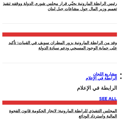
رئيس الرابطة المارونية يحيّي قرار مجلس شورى الدولة ووقفه تنفيذ
تعميم وزير المال حول مشاعات جبل لبنان
وفد من الرابطة المارونية يزور المطران سويف في القبيات: تأكيد
على حماية الوجود المسيحي ودعم سيادة الدولة
مشاريع اللجان
الرابطة في الإعلام
الرابطة في الإعلام
SEE ALL
المجلس التنفيذي للرابطة المارونية: لانجاز الحكومة قانون الفجوة
المالية واسترداد الودائع