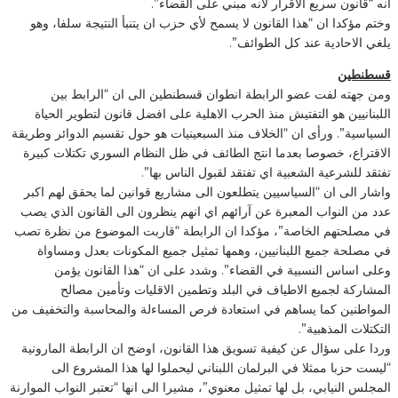
انه “قانون سريع الاقرار لانه مبني على القضاء”.
وختم مؤكدا ان “هذا القانون لا يسمح لأي حزب ان يتنبأ النتيجة سلفا، وهو
يلغي الاحادية عند كل الطوائف”.
قسطنطين
ومن جهته لفت عضو الرابطة انطوان قسطنطين الى ان “الرابط بين
اللبنانيين هو التفتيش منذ الحرب الاهلية على افضل قانون لتطوير الحياة
السياسية”. ورأى ان “الخلاف منذ السبعينيات هو حول تقسيم الدوائر وطريقة
الاقتراع، خصوصا بعدما انتج الطائف في ظل النظام السوري تكتلات كبيرة
تفتقد للشرعية الشعبية اي تفتقد لقبول الناس بها”.
واشار الى ان “السياسيين يتطلعون الى مشاريع قوانين لما يحقق لهم اكبر
عدد من النواب المعبرة عن آرائهم اي انهم ينظرون الى القانون الذي يصب
في مصلحتهم الخاصة”، مؤكدا ان الرابطة “قاربت الموضوع من نظرة تصب
في مصلحة جميع اللبنانيين، وهمها تمثيل جميع المكونات بعدل ومساواة
وعلى اساس النسبية في القضاء”. وشدد على ان “هذا القانون يؤمن
المشاركة لجميع الاطياف في البلد وتطمين الاقليات وتأمين مصالح
المواطنين كما يساهم في استعادة فرص المساءلة والمحاسبة والتخفيف من
التكتلات المذهبية”.
وردا على سؤال عن كيفية تسويق هذا القانون، اوضح ان الرابطة المارونية
“ليست حزبا ممثلا في البرلمان اللبناني ليحملوا لها هذا المشروع الى
المجلس النيابي، بل لها تمثيل معنوي”، مشيرا الى انها “تعتبر النواب الموارنة