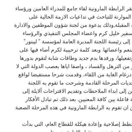
ر الرابطة المارونية لقاء جامع للمدراء العامين ورؤساء
موارنة للتباحث في تداعيات الازمة الحالية على
 المقبلة,وذلك بدعوة من لجنة شؤون الموظفين والادارة
لسفير خليل كرم واعضاء المجلس التنفيذي والرؤساء
ى رئيسة اللجنة المديرة العامة لمؤسسة ” ليبنور”
عم واعضائها. وبعد كلمة ترحيبية لكرم أضاء فيها على
 وتفعيلها، ورفدها بدم جديد وطاقات شابة لتقوم بدورها
ن الترهل والفساد ، واصفا اياها بعصب الدولة التي لا
غام الغاية من اللقاء، وقدمت شرحا مستفيضا لواقع
ز تحديات المرحلة القادمة وشرحت ما تقوم به اللجنة
إلى ابداء الملاحظات وتقديم الاقتراحات آلايلة إلى
اعلة بين كافة المعنيين. بعد ذلك تم تبادل الأفكار
ان تقوم به الرابطة المارونية في هذه المرحلة الصعبة
ط إصلاحية وإعادة هيكلة للقطاع العام، التي بدأت