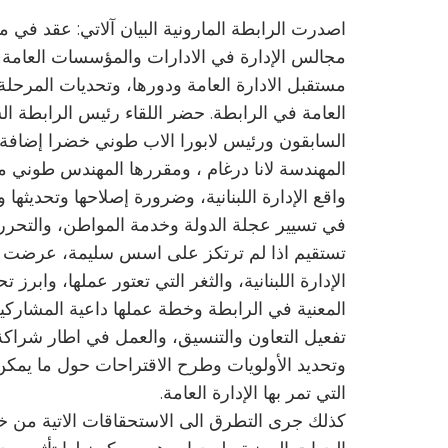
اصدرت الرابطة المارونية البيان آلاتي: عقد في مق
مجالس الإدارة في الادارات والمؤسسات العامة ال
مستقبل الادارة العامة ودورها، وتحديات المرحلة
العامة في الرابطة. حضر اللقاء رئيس الرابطة ا
السابقون ورئيس لابورا الاب طوني خضرا إضافة إل
المهندسة لانا درغام ، ومقررها المهندس طوني من
واقع الإدارة اللبنانية، وضرورة إصلاحها وتحديثها
في تسيير عجلة الدولة وخدمة المواطن، والتحرر م
تستقيم اذا لم ترتكز على اسس سليمة، عرضت در
الإدارة اللبنانية، والثغر التي تعتور عملها، وابر
المعنية في الرابطة وخطة عملها داعية المشاركين 
تفعيل التعاون والتنسيق، والعمل في اطار شراكة ف
وتحديد الأولويات وطرح الاقتراحات حول ما يمكن 
التي تمر بها الإدارة العامة.
كذلك جرى التطرق الى الاستحقاقات الاتية من خط