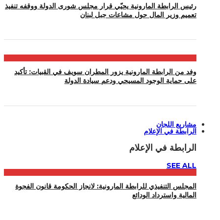
رئيس الرابطة المارونية يحيّي قرار مجلس شورى الدولة ووقفه تنفيذ
تعميم وزير المال حول مشاعات جبل لبنان
وفد من الرابطة المارونية يزور المطران سويف في القبيات: تأكيد
على حماية الوجود المسيحي ودعم سيادة الدولة
مشاريع اللجان
الرابطة في الإعلام
الرابطة في الإعلام
SEE ALL
المجلس التنفيذي للرابطة المارونية: لانجاز الحكومة قانون الفجوة
المالية واسترداد الودائع