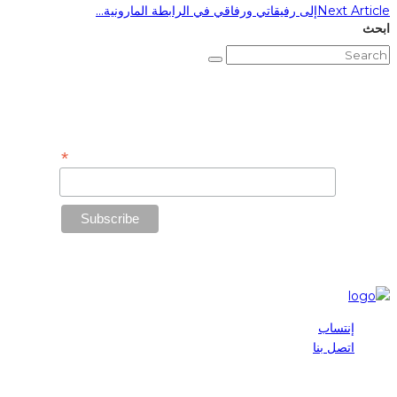
Next Article
إلى رفيقاتي ورفاقي في الرابطة المارونية…
ابحث
Subscribe to Our Newsletter
*
Email Address
إنتساب
اتصل بنا
2025 © Maronite League | All Rights Reserved