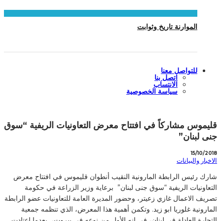
الموارنة تاريخ وثوابت
للتواصل معنا
اتصل بنا
الانتساب
سياسة الخصوصية
قليموس مشاركاً في افتتاح معرض التعاونيات الريفية “سوق
جنى لبنان”
15/10/2018
الاخبار والبيانات
شارك رئيس الرابطة المارونية النقيب أنطوان قليموس في افتتاح معرض
التعاونيات الريفية “سوق جنى لبنان” برعاية وزير الزراعة في حكومة
تصريف الاعمال غازي زعيتر، وحضور المديرة العامة للتعاونيات عضو الرابطة
المارونية غلوريا ابو زيد. وتكمن أهمية هذا المعرض، الذي تنظمه جمعية
التجارة العادلة في لبنان، في انه الأول من نوعه في بيروت، بعدما اعتادت