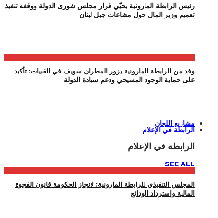
رئيس الرابطة المارونية يحيّي قرار مجلس شورى الدولة ووقفه تنفيذ
تعميم وزير المال حول مشاعات جبل لبنان
وفد من الرابطة المارونية يزور المطران سويف في القبيات: تأكيد
على حماية الوجود المسيحي ودعم سيادة الدولة
مشاريع اللجان
الرابطة في الإعلام
الرابطة في الإعلام
SEE ALL
المجلس التنفيذي للرابطة المارونية: لانجاز الحكومة قانون الفجوة
المالية واسترداد الودائع