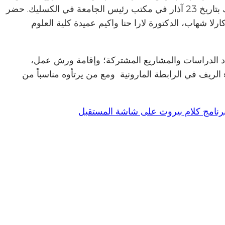
الكسليك ممثلة بشخص رئيسها الاب البروفسور جورج حبيقة، وبلدية عين إبل ممثلة بشخص رئيسها السيد عماد اللوس، وذلك بتاريخ 23 آذار في مكتب رئيس الجامعة في الكسليك. حضر
ارلا شهاب، الدكتورة لارا حنا واكيم عميدة كلية العلوم
عداد الدراسات والمشاريع المشتركة؛ وإقامة ورش عمل،
الريف في الرابطة المارونية ومع من يرتأوه مناسباً من
برنامج كلام بيروت على شاشة المستقبل