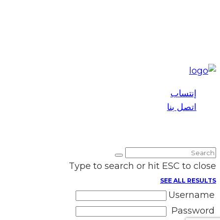
إنتساب
اتصل بنا
2025 © Maronite League | All Rights Reserved
Type to search or hit ESC to close
SEE ALL RESULTS
Username
Password