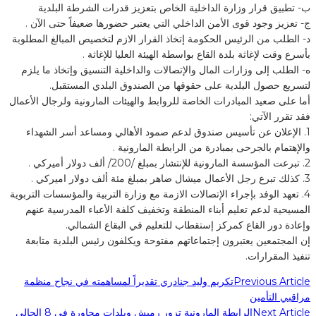
‌ب- تطبيق قرار وزارة الداخلية الخاص بتعزيز قدرات الشرطة البلدية
‌ج- تعزيز وجود قوى الأمن الداخلي التي يعتبر حضورها ضعيفاً حتى الآن .
‌د- الطلب من الرئيس الحكومة إتخاذ القرار الازم لتخصيص المبالغ المطلوبة
بأسرع وقت لإغاثة بلدة القاع بواسطة الهيئة العليا للإغاثة .
‌ه- الطلب إلى وزارات المال والإتصالات والداخلية التنسيق وإتخاذ ما يلزم
لتسريع حصول البلدية على حقوقها من الصندوق البلدي المستقبل.
أما على صعيد المبادرات الخاصة للروابط والهيئات المارونية ولرجال الأعمال
فقد تقرر الآتي:
1. الإعلان عن تأسيس صندوق لدعم صمود الأهالي ومساعد أسر الشهداء
والإهتمام بالجرحى بمبادرة من الرابطة المارونية .
2. تبرعت المؤسسة المارونية للإنتشار بمبلغ /200/ ألف دولار أميركي .
3. كذلك تبرع رجل الأعمال ميشال ضاهر بمبلغ مئة ألف دولار اميركي .
4. تعهد الوفد بإجراء الإتصالات الازمة مع وزارة التربية والمؤسسات التربوية
المسيحية لدعم تعليم أبناء المنطقة وتخفيف كلفة الأعباء المدرسية عنهم
وإعادة دور القاع كمركز إستقطاب للتعليم في البقاع الشمالي.
إن المجتمعين يعتبرون إجتماعاتهم مفتوحة ويكلفون رئيس البلدية متابعة
تنفيذ المقرارات.
Previous Article
تكريم وليد جنادري تقديراً لمساهمته في نجاح منظمة
مراقبي التأمين
Next Article
الرابطة المارونية تزور رميش وبلدات مجاورة في 8 الحالي