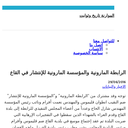
الموارنة تاريخ وثوابت
للتواصل معنا
اتصل بنا
الانتساب
سياسة الخصوصية
الرابطة المارونية والمؤسسة المارونية للإنتشار في القاع
29/06/2016
الاخبار والبيانات
توجه وفد مشترك من “الرابطة المارونية” و”المؤسسة المارونية للإنتشار”
ضم النقيب انطوان قليموس والمهندس نعمت أفرام ونائب رئيس المؤسسة
المهندس شارل الحاج وعدداً من أعضاء المجلس التنفيذي للرابطة إلى بلدة
القاع وقدم العزاء بالشهداء الذين سقطوا في التفجيرات الإرهابية التي
ضربت البلدة تم عقد إجتماع موسع في بلدية القاع ضم قليموس وأفرام
ورئيس البلدية المحامي بشير مطر ، رئيس بلدية الفرزل ملحم الغصان