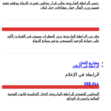
رئيس الرابطة المارونية يحيّي قرار مجلس شورى الدولة ووقفه تنفيذ
تعميم وزير المال حول مشاعات جبل لبنان
وفد من الرابطة المارونية يزور المطران سويف في القبيات: تأكيد
على حماية الوجود المسيحي ودعم سيادة الدولة
مشاريع اللجان
الرابطة في الإعلام
الرابطة في الإعلام
SEE ALL
المجلس التنفيذي للرابطة المارونية: لانجاز الحكومة قانون الفجوة
المالية واسترداد الودائع