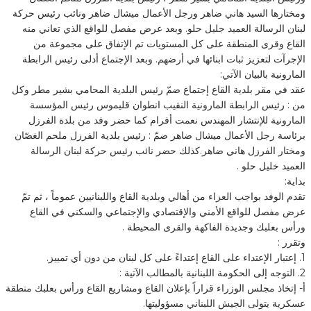
ومختارها السيد هاني ضاهر ورجل الأعمال ميشال ضاهر ونائب رئيس حركة
لبنان الرسالة العميد جليل حلو. وبعد عرض مفصل للواقع الذي تعاني منه
القاع وقرى المنطقة على كل المستويات تم الإتفاق على مجموعة من
الإجرآت لتعزيز ثبات ابنائها في أرضهم. وبعد الإجتماع أدلى رئيس الرابطة
المارونية بالبيان الآتي:
عقد في مقر بلدية القاع إجتماع ضمّ رئيس البلدية المحامي بشير مطر وكل
من : رئيس الرابطة المارونية النقيب انطوان قليموس رئيس المؤسسة
المارونية للإنتشار المهندس نعمت أفرام كما حضر وفد من بلدة الفرزل
برئاسة رجل الأعمال ميشال ضاهر ضمّ : رئيس بلدية الفرزل ملحم الغصّان
ومختار الفرزل هاني ضاهر.كذلك حضر نائب رئيس حركة لبنان الرسالة
العميد خليل حلو .
بداية:
تقدم الوفد بواجب العزاء من أهالي وبلدية القاع واللبنانيين عموماً ، ثم تمّ
عرض مفصل للواقع الأمني والإقتصادي والإجتماعي والسكني في القاع
ورأس بعلبك وجديدة الفاكهة والقرى المحيطة .
وتقرر :
1. إعتبار الإعتداء على القاع إعتداءً على كل لبنان من دون أي تمييز.
2. التوجه إلى الحكومة اللبنانية بالمطالب الآتية :
‌أ- إتخاذ مجلس الوزراء قراراً بإعلان القاع ومشاريع القاع ورأس بعلبك منطقة
عسكرية يتولى الجيش اللبناني مسؤوليتها.