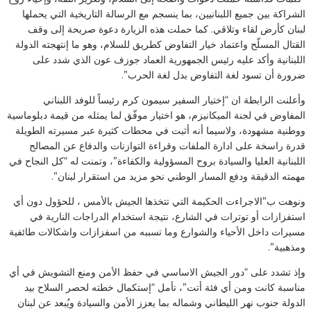
الشراكة بين جميع اللبنانيين، بما ينسجم مع الرسالة التاريخية التي يحملها
لبنان كأرض لقاء وتلاقي. كما حملت هذه الزيارة دعوة صريحة إلى وقف
القتال المسلّح واعتماد خيار التفاوض كطريق للسلام، وهو ما إنتهجته الدولة
اللبنانية وأكد عليه رئيس الجمهورية العماد جوزف عون الذي شدد على
ضرورة أن تسود لغة التفاوض بدل لغة الحرب”.
وأعلنت الرابطة ان “إختيار السفير سيمون كرم رئيساً للوفد اللبناني
المفاوض في لجنة الميكانيزم، هو اختيار موفّق لما يمثله من قيمة دبلوماسية
ووطنية مشهودة، ولاسيما أنه أثبت في محطات كثيرة عبر مسيرته الطويلة
قدرة راسخة على ادارة الملفات وقراءة التوازنات والدفاع عن المصالح
اللبنانية العليا والسيادة بروح المسؤولية والكفاءة”، وتمنت له “كل النجاح في
مهمته الدقيقة ودفع المسار الوطني نحو مزيد من استقرار لبنان”.
ونوهت ب”الاجراءت الحكيمة التي تتخذها الجيش بالأمس ، للحؤول دون أي
استفزازات أو توترات في الشارع، نتيجة استخدام الدراجات النارية في
مسيرات داخل الأحياء والشوارع وما تسببه من اسفزازات واشكالات طائفية
ومذهبية”.
وإذ تشدد على “دور الجيش الاساسي في حفظ الأمن ومنع التشويش في أي
مناسبة كانت ومن أي فئة أتت”، تأمل “إستكمال خطته لحصر السلاح بيد
الدولة جنوب نهر الليطاني وشماله بما يعزز الأمن والسيادة ويُبعد عن لبنان