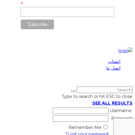
*
Email Address
إنتساب
اتصل بنا
2025 © Maronite League | All Rights Reserved
Type to search or hit ESC to close
SEE ALL RESULTS
Username
Password
Remember Me
Lost your password?