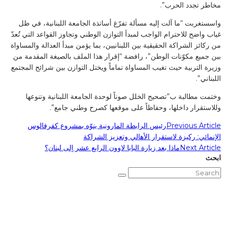
مخاطر تجدد الحرب”.
واسستغربت “ما آلت إليه مسألة تفرّغ أساتذة الجامعة اللبنانية، في ظل
غياب واضح للاحترام الواجب لمبدأ التوازن الوطني وتجاوز القواعد التي تُعدّ
من ركائز الشراكة الحقيقية بين اللبنانيين، بما يؤمن مبدأ العدالة والمساواة
بين جميع مكوّنات الوطن”، رافضة “إقرار هذا الملف بالصيغة المقدمة من
وزيرة التربية حيث تغيب المساواة تماماً ويختل التوازن بين شرائح المجتمع
اللبناني”.
وختمت مطالبة ب”تصحيح الخلل صوناً لوحدة الجامعة اللبنانية وتنوعها
وللاستقرار داخلها، وحفاظاً على موقعها كصرح وطني جامع”.
Previous Article
رئيس الرابطة المارونية ينوّه بمشروع كفرفالوس
الإنمائي: ركيزة لاستقرار الأهالي وتعزيز الشراكة
Next Article
ماذا بعد زيارة البابا لاوون الرابع عشر إلى لبنان؟
ابحث
Subscribe to Our Newsletter