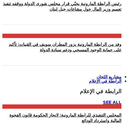
رئيس الرابطة المارونية يحيّي قرار مجلس شورى الدولة ووقفه تنفيذ
تعميم وزير المال حول مشاعات جبل لبنان
وفد من الرابطة المارونية يزور المطران سويف في القبيات: تأكيد
على حماية الوجود المسيحي ودعم سيادة الدولة
مشاريع اللجان
الرابطة في الإعلام
الرابطة في الإعلام
SEE ALL
المجلس التنفيذي للرابطة المارونية: لانجاز الحكومة قانون الفجوة
المالية واسترداد الودائع