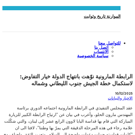
الموارنة تاريخ وثوابت
للتواصل معنا
اتصل بنا
الانتساب
سياسة الخصوصية
الرابطة المارونية نوّهت بانتهاج الدولة خيار التفاوض:
لاستكمال خطة الجيش جنوب الليطاني وشماله
10/12/2025
الاخبار والبيانات
عقد المجلس التنفيذي في الرابطة المارونية اجتماعه الدوري برئاسة
المهندس مارون الحلو، وأعرب في بيان عن “ارتياح الرابطة الكبير للزيارة
المباركة التي قام بها قداسة البابا لاوون الرابع عشر إلى لبنان، والتي شكّلت
علامة رجاء في هذه المرحلة الدقيقة التي يمرّ بها وطننا”، لافتا الى ان
“كلمات قداسته حملت دعوات واضحة إلى السلام، وتعزيز الثقة، وإحياء روح